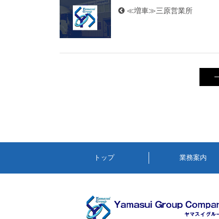
≪増車≫三原営業所
トップ
業務案内