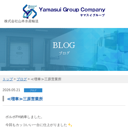
お客様の大切な荷物を安全・丁寧に運送するヤマスイグループ
株式会社山本水産輸送
BLOG
ブログ
トップ
>
ブログ
>
≪増車≫三原営業所
2026.05.21
ブログ
≪増車≫三原営業所
ボルボFH納車しました。
今回もカッコいい一台に仕上がりました