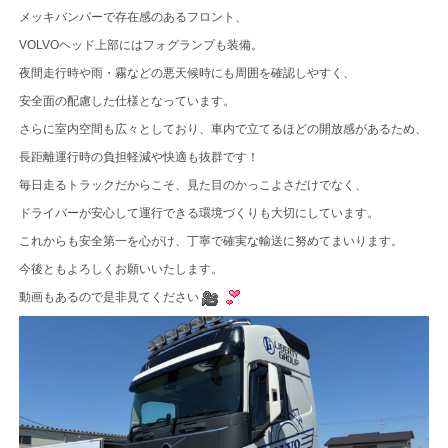
メッキバンパーで存在感のあるフロント、
VOLVOヘッド上部にはフォグランプも装備。
夜間走行時や雨・霧などの悪天候時にも周囲を確認しやすく、
安全面の配慮した仕様となっています。
さらに室内空間も広々としており、車内で立てるほどの開放感があるため、
長距離運行時の負担軽減や快適も抜群です！
毎日走るトラックだからこそ、見た目のかっこよさだけでなく、
ドライバーが安心して運行できる環境づくりも大切にしています。
これからも安全第一を心がけ、丁寧で確実な輸送に努めてまいります。
今後ともよろしくお願いいたします。
動画もあるので是非見てください