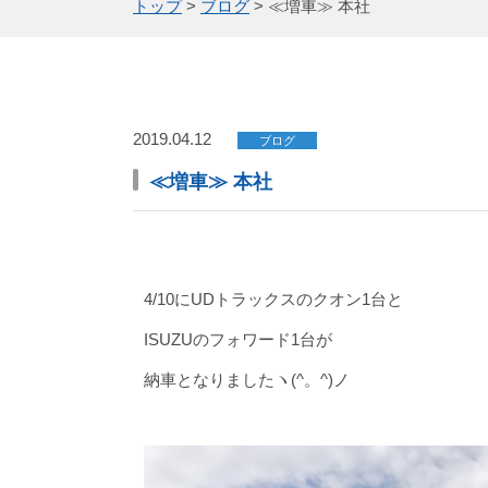
トップ
>
ブログ
>
≪増車≫ 本社
2019.04.12
ブログ
≪増車≫ 本社
4/10にUDトラックスのクオン1台と
ISUZUのフォワード1台が
納車となりましたヽ(^。^)ノ