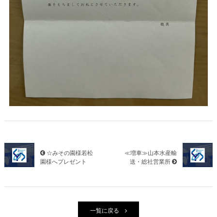
☆みその園様若松
≪増車≫山本水産輸
園様へプレゼント
送・総社営業所
一覧に戻る