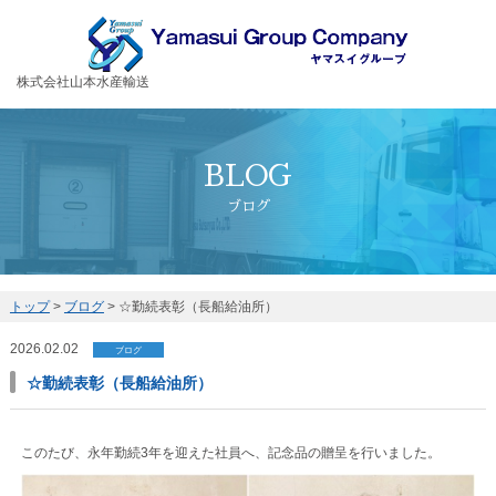
お客様の大切な荷物を安全・丁寧に運送するヤマスイグループ
株式会社山本水産輸送
BLOG
ブログ
トップ
>
ブログ
>
☆勤続表彰（長船給油所）
2026.02.02
ブログ
☆勤続表彰（長船給油所）
このたび、永年勤続3年を迎えた社員へ、記念品の贈呈を行いました。