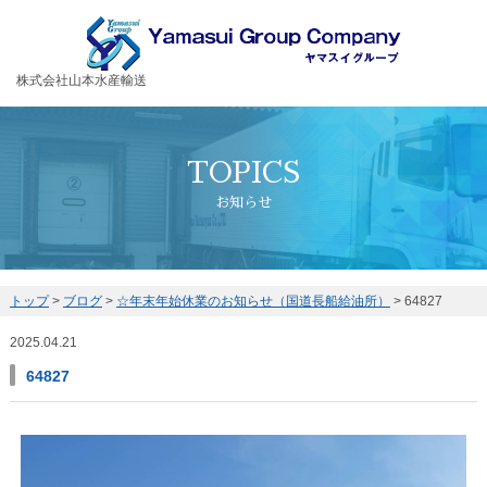
お客様の大切な荷物を安全・丁寧に運送するヤマスイグループ
株式会社山本水産輸送
TOPICS
お知らせ
トップ
>
ブログ
>
☆年末年始休業のお知らせ（国道長船給油所）
>
64827
2025.04.21
64827