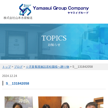
お客様の大切な荷物を安全・丁寧に運送するヤマスイグループ
株式会社山本水産輸送
TOPICS
お知らせ
トップ
>
ブログ
>
☆児童養護施設若松園様へ贈り物
>
S__131842058
2024.12.24
S__131842058