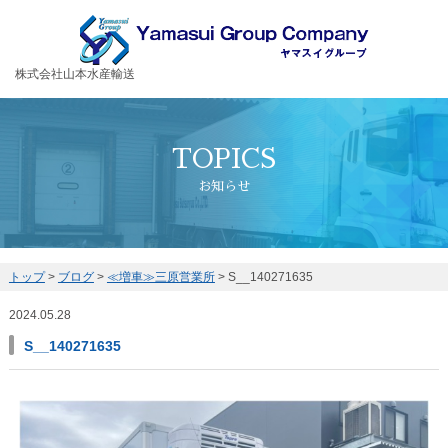
お客様の大切な荷物を安全・丁寧に運送するヤマスイグループ
株式会社山本水産輸送
TOPICS
お知らせ
トップ
>
ブログ
>
≪増車≫三原営業所
>
S__140271635
2024.05.28
S__140271635