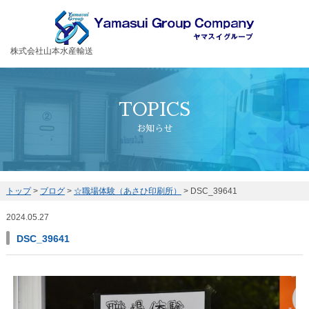
お客様の大切な荷物を安全・丁寧に運送するヤマスイグループ
株式会社山本水産輸送
TOPICS
お知らせ
トップ
>
ブログ
>
☆職場体験（あさひ印刷所）
>
DSC_39641
2024.05.27
DSC_39641