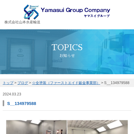
お客様の大切な荷物を安全・丁寧に運送するヤマスイグループ
株式会社山本水産輸送
TOPICS
お知らせ
トップ
>
ブログ
>
☆全塗装（ファーストエイド鈑金事業部）
>
S__134979588
2024.03.23
S__134979588