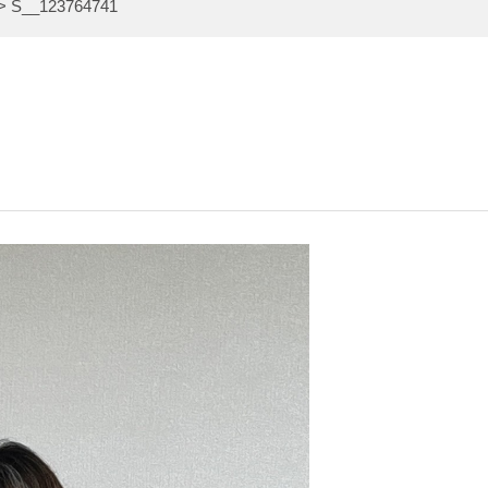
>
S__123764741