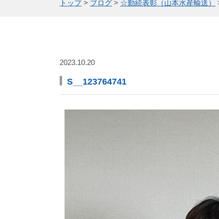
トップ
>
ブログ
>
☆勤続表彰（山本水産輸送）
2023.10.20
S__123764741