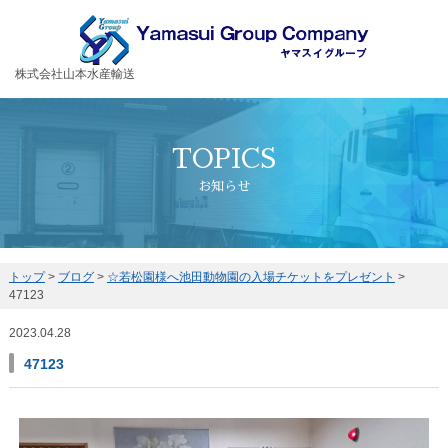
お客様の大切な荷物を安全・丁寧に運送するヤマスイグループ
株式会社山本水産輸送
TOPICS
お知らせ
トップ
>
ブログ
>
☆若松園様へ池田動物園の入場チケットをプレゼント
>
47123
2023.04.28
47123