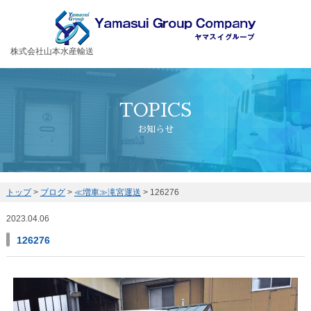
お客様の大切な荷物を安全・丁寧に運送するヤマスイグループ
株式会社山本水産輸送
TOPICS
お知らせ
トップ
>
ブログ
>
≪増車≫滝宮運送
>
126276
2023.04.06
126276