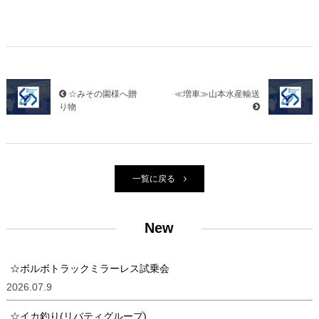
☆みその園様へ贈
≪増車≫山本水産輸送
り物
一覧に戻る
New
☆ボルボトラックミラーレス試乗会
2026.07.9
☆イカ釣り(リバティグループ)