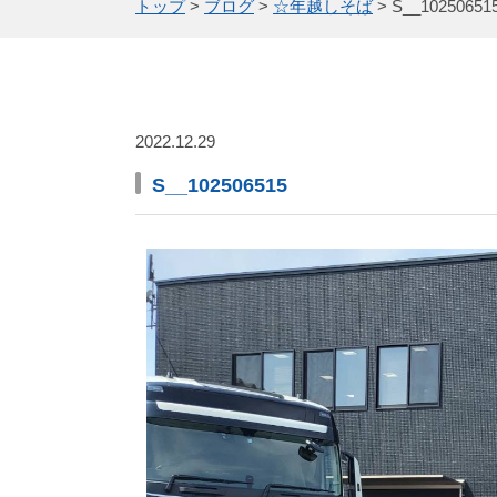
トップ
>
ブログ
>
☆年越しそば
>
S__10250651
2022.12.29
S__102506515