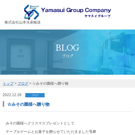
お客様の大切な荷物を安全・丁寧に運送するヤマスイグループ
株式会社山本水産輸送
BLOG
ブログ
トップ
>
ブログ
>
☆みその園様へ贈り物
2022.12.28
ブログ
☆みその園様へ贈り物
みその園様へクリスマスプレゼントとして
テーブルゲームとお菓子を贈らせていただきました🎅🎁