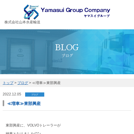
お客様の大切な荷物を安全・丁寧に運送するヤマスイグループ
株式会社山本水産輸送
BLOG
ブログ
トップ
>
ブログ
>
≪増車≫東部興産
2022.12.05
ブログ
≪増車≫東部興産
東部興産に、VOLVOトレーラーが
納車となりました(^^♪