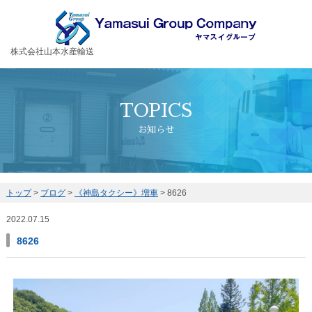
お客様の大切な荷物を安全・丁寧に運送するヤマスイグループ
株式会社山本水産輸送
TOPICS
お知らせ
トップ
>
ブログ
>
《神島タクシー》増車
>
8626
2022.07.15
8626