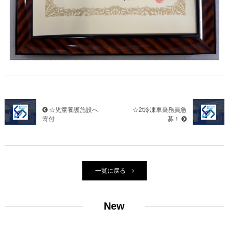
☆児童養護施設へ
☆2t冷凍車乗務員急
寄付
募！
一覧に戻る
New