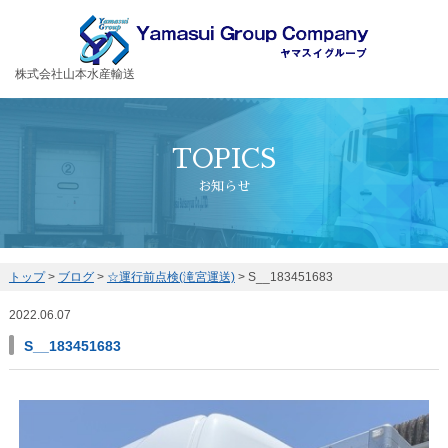
お客様の大切な荷物を安全・丁寧に運送するヤマスイグループ
株式会社山本水産輸送
TOPICS
お知らせ
トップ
>
ブログ
>
☆運行前点検(滝宮運送)
>
S__183451683
2022.06.07
S__183451683