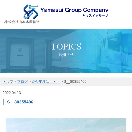
お客様の大切な荷物を安全・丁寧に運送するヤマスイグループ
株式会社山本水産輸送
TOPICS
お知らせ
トップ
>
ブログ
>
☆今年度は・・・
>
S__80355406
2022.04.13
S__80355406