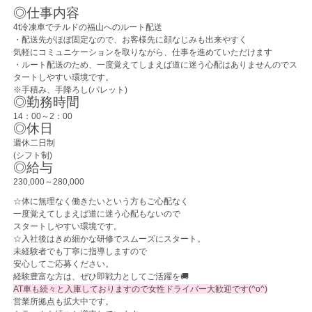
◎仕事内容
4t冷凍車でチルドの福山へのルート配送
・配送先がほぼ固定なので、お客様先に顔なじみも出来やすく
気軽にコミュニケーションを取りながら、仕事を進めていただけます
・ルート配送のため、一度覚えてしまえば道に迷う心配はありませんのでス
タートしやすい環境です。
※手積み、手降ろし(パレット)
◎勤務時間
14：00～2：00
◎休日
週休二日制
(シフト制)
◎給与
230,000～280,000
☆体に無理なく働きたいという方もご心配なく
一度覚えてしまえば道に迷う心配もないので
スタートしやすい環境です。
☆入社後はきめ細かな研修でスムーズにスタート。
未経験者でも丁寧に指導しますので
安心してご応募ください。
経験豊富な方は、ぜひ即戦力としてご活躍を🚚
AT車も続々と入庫しておりますので女性ドライバー大歓迎です(^o^)
営業所拠点も拡大中です。