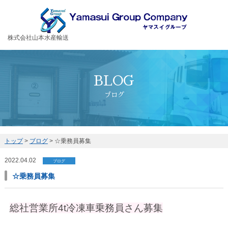
お客様の大切な荷物を安全・丁寧に運送するヤマスイグループ
株式会社山本水産輸送
BLOG
ブログ
トップ
>
ブログ
>
☆乗務員募集
2022.04.02
ブログ
☆乗務員募集
総社営業所4t冷凍車乗務員さん募集