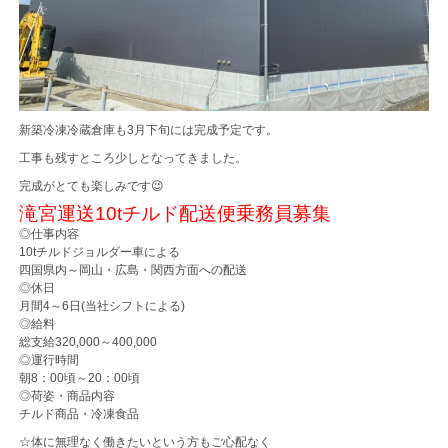
新築冷凍冷蔵倉庫も3月下旬には完成予定です。
工事も残すところ少しとなってきました。
完成がとても楽しみです😉
滝宮運送10tチルド配送便乗務員募集
◎仕事内容
10tチルドジョルダー車による
四国県内～岡山・広島・関西方面への配送
◎休日
月間4～6日(当社シフトによる)
◎給料
総支給320,000～400,000
◎運行時間
朝8：00頃～20：00頃
◎荷姿・商品内容
チルド商品・冷凍食品
☆体に無理なく働きたいという方もご心配なく