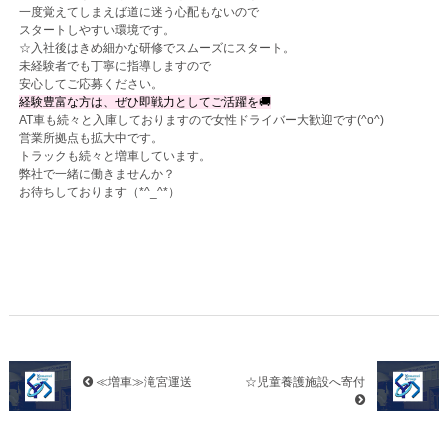
一度覚えてしまえば道に迷う心配もないので
スタートしやすい環境です。
☆入社後はきめ細かな研修でスムーズにスタート。
未経験者でも丁寧に指導しますので
安心してご応募ください。
経験豊富な方は、ぜひ即戦力としてご活躍を🚚
AT車も続々と入庫しておりますので女性ドライバー大歓迎です(^o^)
営業所拠点も拡大中です。
トラックも続々と増車しています。
弊社で一緒に働きませんか？
お待ちしております（*^_^*）
≪増車≫滝宮運送
☆児童養護施設へ寄付