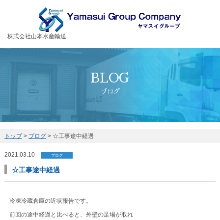
お客様の大切な荷物を安全・丁寧に運送するヤマスイグループ
株式会社山本水産輸送
BLOG
ブログ
トップ
>
ブログ
>
☆工事途中経過
2021.03.10
ブログ
☆工事途中経過
冷凍冷蔵倉庫の近状報告です。
前回の途中経過と比べると、外壁の足場が取れ