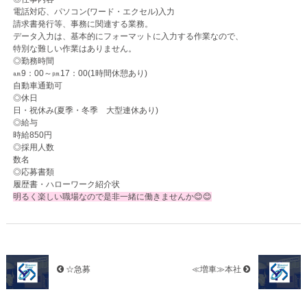
電話対応、パソコン(ワード・エクセル)入力
請求書発行等、事務に関連する業務。
データ入力は、基本的にフォーマットに入力する作業なので、
特別な難しい作業はありません。
◎勤務時間
㏂9：00～㏘17：00(1時間休憩あり)
自動車通勤可
◎休日
日・祝休み(夏季・冬季 大型連休あり)
◎給与
時給850円
◎採用人数
数名
◎応募書類
履歴書・ハローワーク紹介状
明るく楽しい職場なので是非一緒に働きませんか😊😊
☆急募
≪増車≫本社