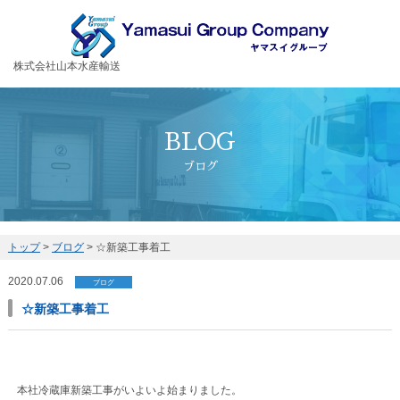
お客様の大切な荷物を安全・丁寧に運送するヤマスイグループ
株式会社山本水産輸送
BLOG
ブログ
トップ
>
ブログ
>
☆新築工事着工
2020.07.06
ブログ
☆新築工事着工
本社冷蔵庫新築工事がいよいよ始まりました。